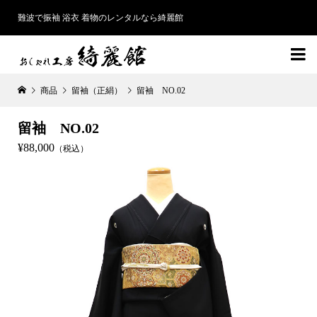
難波で振袖 浴衣 着物のレンタルなら綺麗館

商品
留袖（正絹）
留袖 NO.02
留袖 NO.02
¥88,000
（税込）