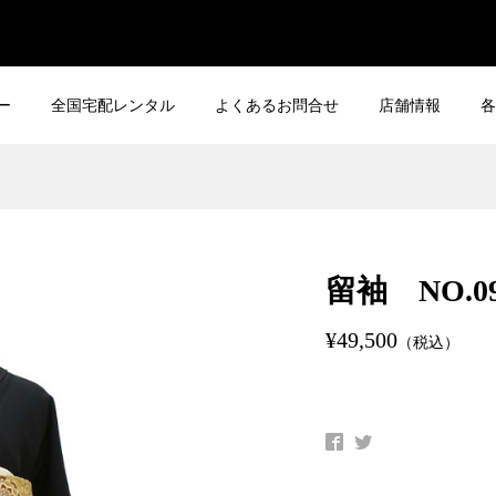
ー
全国宅配レンタル
よくあるお問合せ
店舗情報
各
着 NO.03-0030
【正絹】訪問着 NO.03-00
留袖 NO.0
¥22,000
込）
（税込）
¥49,500
（税込）
着 NO.02-0098
【正絹】訪問着 NO.03-00
¥27,500
込）
（税込）