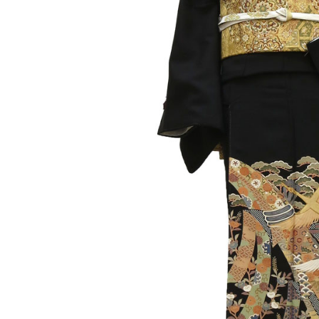
【正絹】訪問
¥28,600
（税