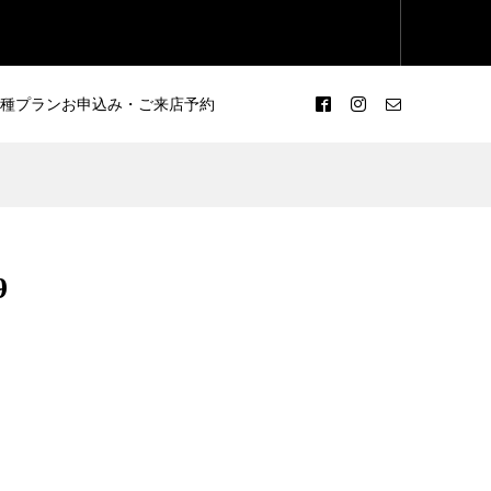
種プランお申込み・ご来店予約
35
【正絹】訪問着 NO.02-0042
9
¥24,200
（税込）
50
【正絹】訪問着 NO.03-0067
¥27,500
（税込）