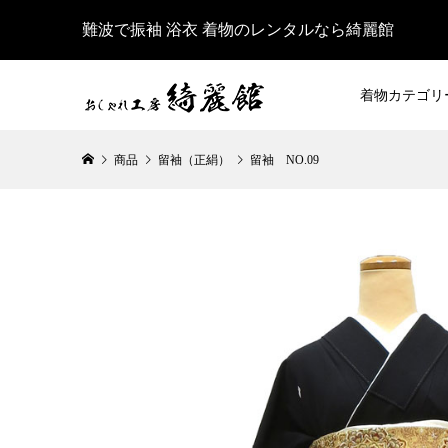
難波で振袖 浴衣 着物のレンタルなら綺麗館
着物カテゴリ
商品
留袖（正絹）
留袖 NO.09
【正絹】訪問
¥27,500
（税
【正絹】訪問
¥24,200
（税