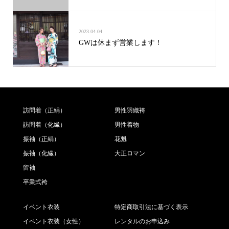
2023.04.04
GWは休まず営業します！
訪問着（正絹）
男性羽織袴
訪問着（化繊）
男性着物
振袖（正絹）
花魁
振袖（化繊）
大正ロマン
留袖
卒業式袴
イベント衣装
特定商取引法に基づく表示
イベント衣装（女性）
レンタルのお申込み