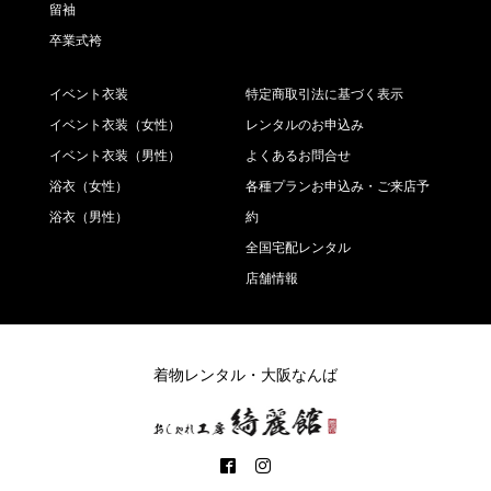
留袖
卒業式袴
イベント衣装
特定商取引法に基づく表示
イベント衣装（女性）
レンタルのお申込み
イベント衣装（男性）
よくあるお問合せ
浴衣（女性）
各種プランお申込み・ご来店予
浴衣（男性）
約
全国宅配レンタル
店舗情報
着物レンタル・大阪なんば