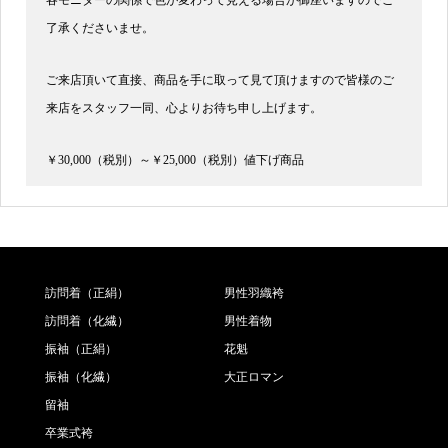
各モニターの関係で色が変わって見える場合が御座いますのでご
了承くださいませ。
ご来店頂いて直接、商品を手に取って見て頂けますので皆様のご
来店をスタッフ一同、心よりお待ち申し上げます。
￥30,000（税別）～￥25,000（税別）値下げ商品
訪問着（正絹）
男性羽織袴
訪問着（化繊）
男性着物
振袖（正絹）
花魁
振袖（化繊）
大正ロマン
留袖
卒業式袴