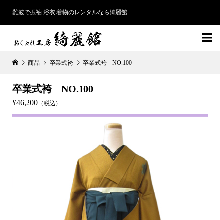
難波で振袖 浴衣 着物のレンタルなら綺麗館

商品
卒業式袴
卒業式袴 NO.100
卒業式袴 NO.100
¥46,200
（税込）