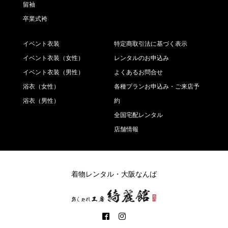
留袖
卒業式袴
イベント衣装
特定商取引法に基づく表示
イベント衣装（女性）
レンタルのお申込み
イベント衣装（男性）
よくあるお問合せ
浴衣（女性）
各種プランお申込み・ご来店予
浴衣（男性）
約
全国宅配レンタル
店舗情報
着物レンタル・大阪なんば