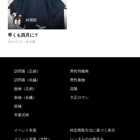
綺麗館
早くも四月に？
2020.03.22
未分類
訪問着（正絹）
男性羽織袴
訪問着（化繊）
男性着物
振袖（正絹）
花魁
振袖（化繊）
大正ロマン
留袖
卒業式袴
イベント衣装
特定商取引法に基づく表示
イベント衣装（女性）
レンタルのお申込み