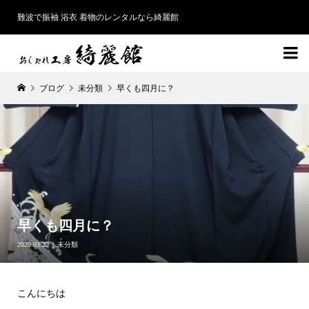
難波で振袖 浴衣 着物のレンタルなら綺麗館

ブログ
未分類
早くも四月に？
早くも四月に？
2020.03.22
未分類
こんにちは